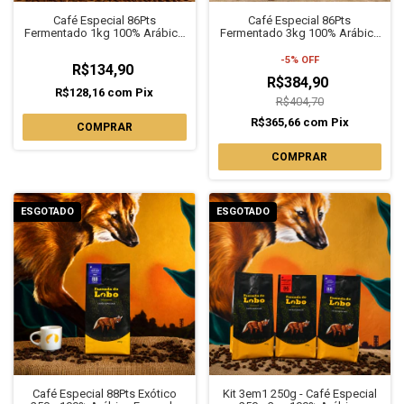
Café Especial 86Pts
Café Especial 86Pts
Fermentado 1kg 100% Arábica
Fermentado 3kg 100% Arábica
Fazenda do Lobo
Fazenda do Lobo
-
5
%
OFF
R$134,90
R$384,90
R$128,16
com
Pix
R$404,70
R$365,66
com
Pix
COMPRAR
COMPRAR
ESGOTADO
ESGOTADO
Café Especial 88Pts Exótico
Kit 3em1 250g - Café Especial